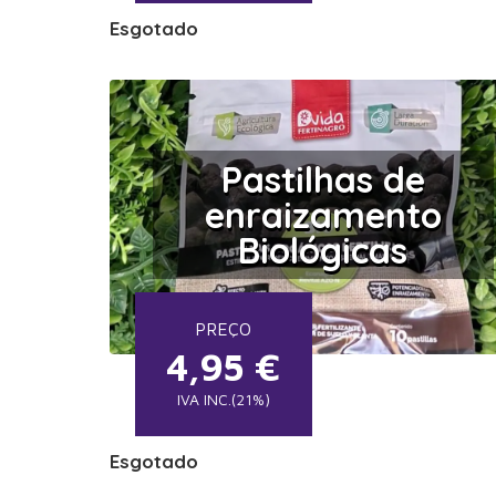
Esgotado
Pastilhas de
enraizamento
Biológicas
PREÇO
4,95
€
IVA INC.(21%)
Esgotado