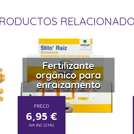
RODUCTOS RELACIONAD
Fertilizante
orgânico para
enraizamento
PREÇO
6,95
€
IVA INC.(21%)