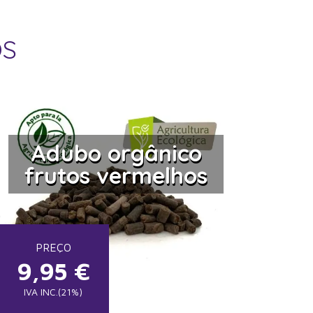
OS
Adubo orgânico
frutos vermelhos
PREÇO
9,95
€
IVA INC.(21%)