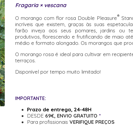
Fragaria × vescana
®
O morango com flor rosa Double Pleasure
Stand
incríveis que existem, graças às suas espetacula
farão inveja aos seus pomares, jardins ou t
produtivos, florescendo e frutificando de maio at
médio e formato alongado. Os morangos que prod
O morango rosa é ideal para cultivar em recipient
terraços.
Disponível por tempo muito limitado!
IMPORTANTE:
Prazo de entrega, 24-48H
DESDE
69€, ENVIO GRATUITO
*
Para profissionais
VERIFIQUE PREÇOS